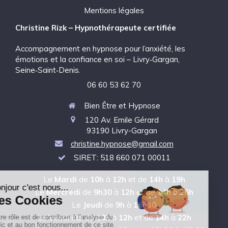
Mentions légales
Christine Rizk – Hypnothérapeute certifiée
Accompagnement en hypnose pour l’anxiété, les
émotions et la confiance en soi – Livry‑Gargan,
Seine‑Saint‑Denis.
06 60 53 62 70
Bien Être et Hypnose
120 Av. Emile Gérard
93190
Livry-Gargan
christine.hypnose@gmail.com
SIRET: 518 660 071 00011
Le
Mardi
de
10h
à
12h
et de
14h
à
19h
Le
Mercredi
de
9h30
à
12h
et de
14h
à
16h
Le
Jeudi
de
9h
à
16h30
Le
Vendredi
de
10h
à
12h
et de
14h
à
22h