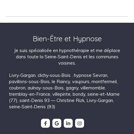
Bien-Être et Hypnose
Je suis spécialisée en hypnothérapie et me déplace
dans toute la Seine‑Saint‑Denis et les communes
voisines.
Livry‑Gargan
,
clichy‑sous‑Bois
,
hypnose Sevran
,
pavillons-sous-Bois
,
le Raincy
,
vaujours
,
montfermeil
,
coubron
,
aulnay-sous-Bois
,
gagny
,
villemomble
,
tremblay-en-France
,
villepinte
,
bondy
,
seine-et-Marne
(77)
,
saint‑Denis 93 — Christine Rizk, Livry‑Gargan
,
seine‑Saint‑Denis (93)