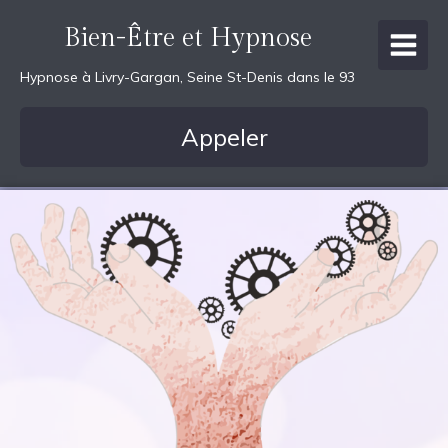
Bien-Être et Hypnose
Hypnose à Livry-Gargan, Seine St-Denis dans le 93
Appeler