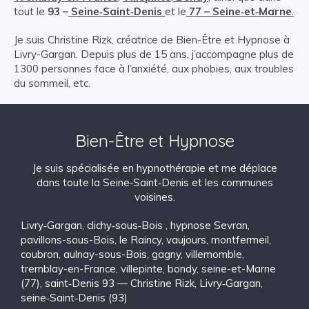
tout le
93 –
Seine‑Saint‑Denis
et le
77 – Seine‑et‑Marne
.
Je suis Christine Rizk, créatrice de Bien-Être et Hypnose à
Livry-Gargan. Depuis plus de 15 ans, j’accompagne plus de
1300 personnes face à l’anxiété, aux phobies, aux troubles
du sommeil, etc.
Bien-Être et Hypnose
Je suis spécialisée en hypnothérapie et me déplace
dans toute la Seine‑Saint‑Denis et les communes
voisines.
Livry‑Gargan
,
clichy‑sous‑Bois
,
hypnose Sevran
,
pavillons-sous-Bois
,
le Raincy
,
vaujours
,
montfermeil
,
coubron
,
aulnay-sous-Bois
,
gagny
,
villemomble
,
tremblay-en-France
,
villepinte
,
bondy
,
seine-et-Marne
(77)
,
saint‑Denis 93 — Christine Rizk, Livry‑Gargan
,
seine‑Saint‑Denis (93)