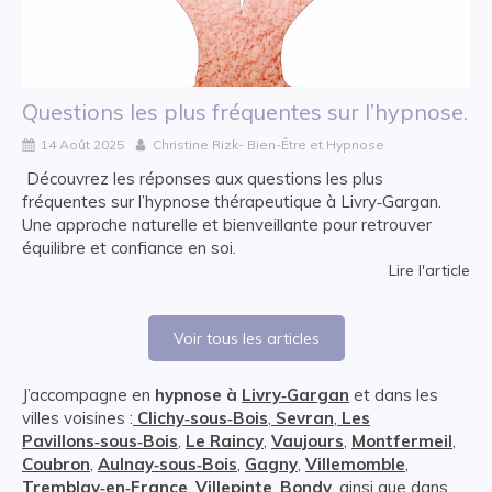
Questions les plus fréquentes sur l’hypnose.
14 Août 2025
Christine Rizk- Bien-Être et Hypnose
Découvrez les réponses aux questions les plus
fréquentes sur l’hypnose thérapeutique à Livry‑Gargan.
Une approche naturelle et bienveillante pour retrouver
équilibre et confiance en soi.
Lire l'article
Voir tous les articles
J’accompagne en
hypnose à
Livry‑Gargan
et dans les
villes voisines :
Clichy‑sous‑Bois
,
Sevran
,
Les
Pavillons‑sous‑Bois
,
Le Raincy
,
Vaujours
,
Montfermeil
,
Coubron
,
Aulnay‑sous‑Bois
,
Gagny
,
Villemomble
,
Tremblay‑en‑France
,
Villepinte
,
Bondy
, ainsi que dans