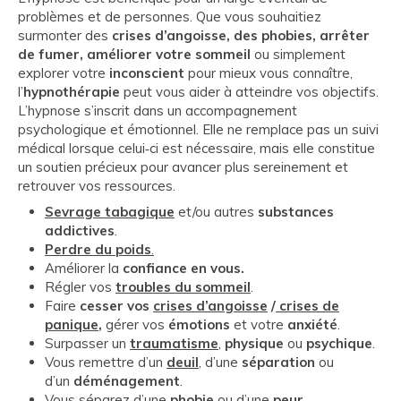
problèmes et de personnes. Que vous souhaitiez
surmonter des
crises d’angoisse, des phobies, arrêter
de fumer, améliorer votre sommeil
ou simplement
explorer votre
inconscient
pour mieux vous connaître,
l’
hypnothérapie
peut vous aider à atteindre vos objectifs.
L’hypnose s’inscrit dans un accompagnement
psychologique et émotionnel. Elle ne remplace pas un suivi
médical lorsque celui‑ci est nécessaire, mais elle constitue
un soutien précieux pour avancer plus sereinement et
retrouver vos ressources.
Sevrage tabagique
et/ou autres
substances
addictives
.
Perdre du poids
.
Améliorer la
confiance en vous.
Régler vos
troubles du sommeil
.
Faire
cesser vos
crises d’angoisse
/
crises de
panique
,
gérer vos
émotions
et votre
anxiété
.
Surpasser un
traumatisme
,
physique
ou
psychique
.
Vous remettre d’un
deuil
, d’une
séparation
ou
d’un
déménagement
.
Vous séparez d’une
phobie
ou d’une
peur
.