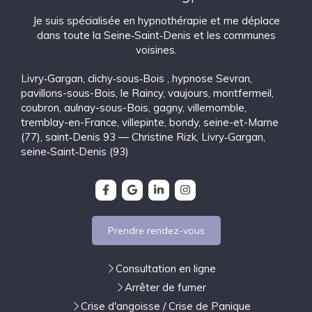
Je suis spécialisée en hypnothérapie et me déplace
dans toute la Seine‑Saint‑Denis et les communes
voisines.
Livry‑Gargan
,
clichy‑sous‑Bois
,
hypnose Sevran
,
pavillons-sous-Bois
,
le Raincy
,
vaujours
,
montfermeil
,
coubron
,
aulnay-sous-Bois
,
gagny
,
villemomble
,
tremblay-en-France
,
villepinte
,
bondy
,
seine-et-Marne
(77)
,
saint‑Denis 93 — Christine Rizk, Livry‑Gargan
,
seine‑Saint‑Denis (93)
Prendre rendez-vous
Consultation en ligne
Arrêter de fumer
Crise d'angoisse / Crise de Panique