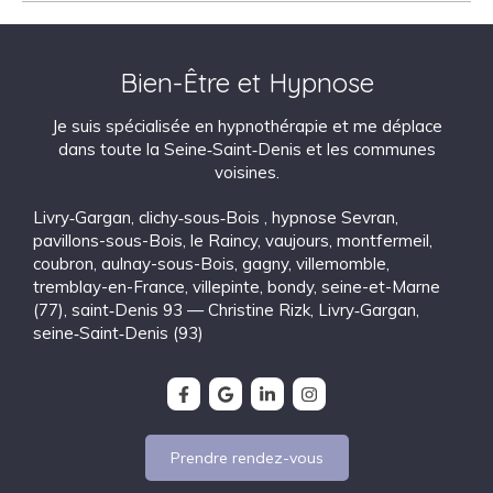
Bien-Être et Hypnose
Je suis spécialisée en hypnothérapie et me déplace
dans toute la Seine‑Saint‑Denis et les communes
voisines.
Livry‑Gargan
,
clichy‑sous‑Bois
,
hypnose Sevran
,
pavillons-sous-Bois
,
le Raincy
,
vaujours
,
montfermeil
,
coubron
,
aulnay-sous-Bois
,
gagny
,
villemomble
,
tremblay-en-France
,
villepinte
,
bondy
,
seine-et-Marne
(77)
,
saint‑Denis 93 — Christine Rizk, Livry‑Gargan
,
seine‑Saint‑Denis (93)
Prendre rendez-vous