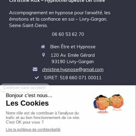
Christine Rizk – Hypnothérapeute certifiée
Accompagnement en hypnose pour l’anxiété, les
émotions et la confiance en soi – Livry‑Gargan,
Seine‑Saint‑Denis.
06 60 53 62 70
Bien Être et Hypnose
120 Av. Emile Gérard
93190
Livry-Gargan
christine.hypnose@gmail.com
SIRET: 518 660 071 00011
Le
Mardi
de
10h
à
12h
et de
14h
à
19h
Le
Mercredi
de
9h30
à
12h
et de
14h
à
16h
Le
Jeudi
de
9h
à
16h30
Le
Vendredi
de
10h
à
12h
et de
14h
à
22h
Le
Samedi
de
9h30
à
11h30
et de
16h30
à
18h30