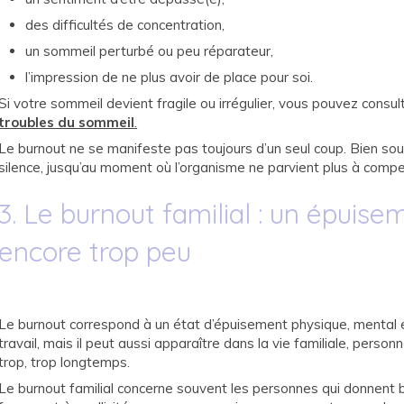
des difficultés de concentration,
un sommeil perturbé ou peu réparateur,
l’impression de ne plus avoir de place pour soi.
Si votre sommeil devient fragile ou irrégulier, vous pouvez cons
troubles du sommeil
.
Le burnout ne se manifeste pas toujours d’un seul coup. Bien souv
silence, jusqu’au moment où l’organisme ne parvient plus à compe
3. Le burnout familial : un épuis
encore trop peu
Le burnout correspond à un état d’épuisement physique, mental e
travail, mais il peut aussi apparaître dans la vie familiale, person
trop, trop longtemps.
Le burnout familial concerne souvent les personnes qui donnent b