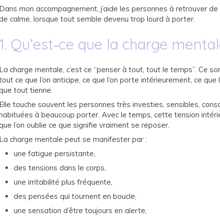
Dans mon accompagnement, j’aide les personnes à retrouver de l’e
de calme, lorsque tout semble devenu trop lourd à porter.
1. Qu’est‑ce que la charge mental
La charge mentale, c’est ce “penser à tout, tout le temps”. Ce son
tout ce que l’on anticipe, ce que l’on porte intérieurement, ce que l
que tout tienne.
Elle touche souvent les personnes très investies, sensibles, cons
habituées à beaucoup porter. Avec le temps, cette tension intéri
que l’on oublie ce que signifie vraiment se reposer.
La charge mentale peut se manifester par :
une fatigue persistante,
des tensions dans le corps,
une irritabilité plus fréquente,
des pensées qui tournent en boucle,
une sensation d’être toujours en alerte,