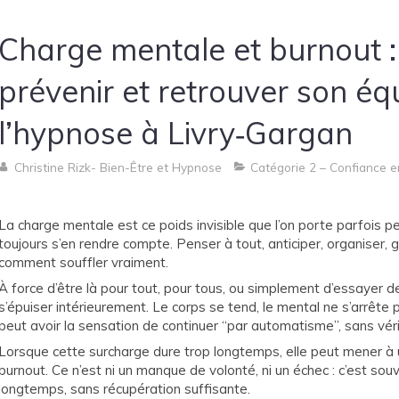
Charge mentale et burnout 
prévenir et retrouver son équ
l’hypnose à Livry‑Gargan
Christine Rizk- Bien-Être et Hypnose
Catégorie 2 – Confiance 
La charge mentale est ce poids invisible que l’on porte parfois
toujours s’en rendre compte. Penser à tout, anticiper, organiser, g
comment souffler vraiment.
À force d’être là pour tout, pour tous, ou simplement d’essayer de
s’épuiser intérieurement. Le corps se tend, le mental ne s’arrête pl
peut avoir la sensation de continuer “par automatisme”, sans vér
Lorsque cette surcharge dure trop longtemps, elle peut mener à 
burnout. Ce n’est ni un manque de volonté, ni un échec : c’est souve
longtemps, sans récupération suffisante.