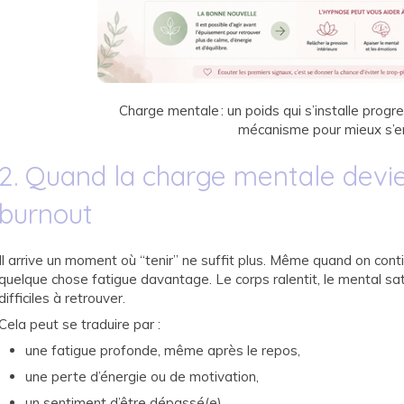
Charge mentale : un poids qui s’installe prog
mécanisme pour mieux s’en 
2. Quand la charge mentale devien
burnout
Il arrive un moment où “tenir” ne suffit plus. Même quand on contin
quelque chose fatigue davantage. Le corps ralentit, le mental sa
difficiles à retrouver.
Cela peut se traduire par :
une fatigue profonde, même après le repos,
une perte d’énergie ou de motivation,
un sentiment d’être dépassé(e),