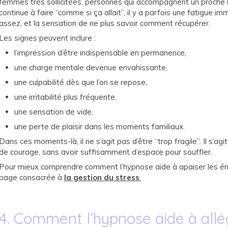
femmes très sollicitées, personnes qui accompagnent un proche 
continue à faire “comme si ça allait”, il y a parfois une fatigue i
assez, et la sensation de ne plus savoir comment récupérer.
Les signes peuvent inclure :
l’impression d’être indispensable en permanence,
une charge mentale devenue envahissante,
une culpabilité dès que l’on se repose,
une irritabilité plus fréquente,
une sensation de vide,
une perte de plaisir dans les moments familiaux.
Dans ces moments-là, il ne s’agit pas d’être “trop fragile”. Il s’a
de courage, sans avoir suffisamment d’espace pour souffler.
Pour mieux comprendre comment l’hypnose aide à apaiser les émo
page consacrée à
la gestion du stress
.
4. Comment l’hypnose aide à allé