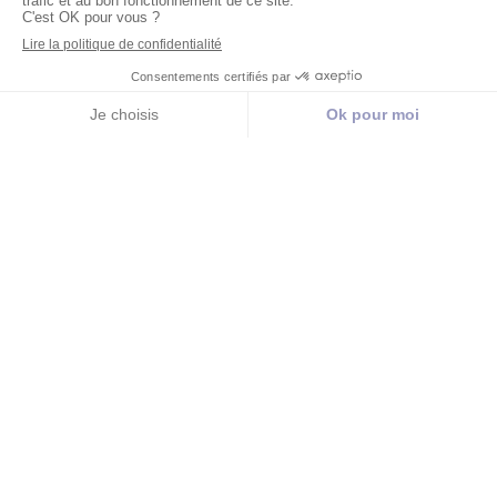
Prendre rendez-vous
Hypnose en Seine‑Saint‑Denis (93)
Apaiser l’anxiété, les émotions
intenses
et les blocages du quotidien
En Seine‑Saint‑Denis, il est fréquent de traverser des
périodes de stress, d’anxiété ou de surcharge
émotionnelle. Grâce à l’hypnose, vous pouvez retrouver un
apaisement profond et durable, dépasser les blocages et
alléger les émotions intenses. Je vous accompagne avec