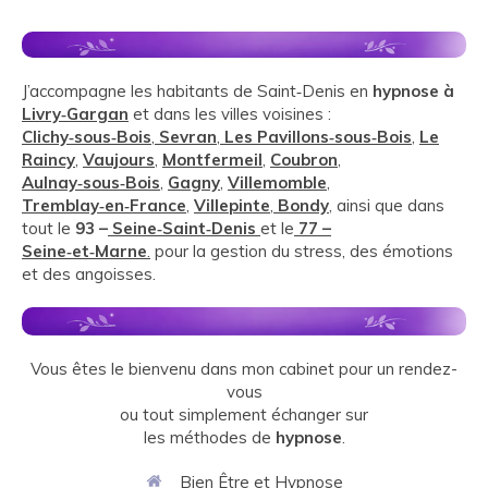
J’accompagne les habitants de Saint‑Denis en
hypnose à
Livry‑Gargan
et dans les villes voisines :
Clichy‑sous‑Bois
,
Sevran
,
Les Pavillons‑sous‑Bois
,
Le
Raincy
,
Vaujours
,
Montfermeil
,
Coubron
,
Aulnay‑sous‑Bois
,
Gagny
,
Villemomble
,
Tremblay‑en‑France
,
Villepinte
,
Bondy
, ainsi que dans
tout le
93 –
Seine‑Saint‑Denis
et le
77 –
Seine‑et‑Marne
.
pour la gestion du stress, des émotions
et des angoisses.
Vous êtes le bienvenu dans mon cabinet pour un rendez-
vous
ou tout simplement échanger sur
les méthodes de
hypnose
.
Bien Être et Hypnose