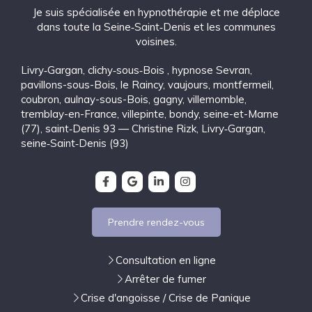
Je suis spécialisée en hypnothérapie et me déplace
dans toute la Seine‑Saint‑Denis et les communes
voisines.
Livry‑Gargan
,
clichy‑sous‑Bois
,
hypnose Sevran
,
pavillons-sous-Bois
,
le Raincy
,
vaujours
,
montfermeil
,
coubron
,
aulnay-sous-Bois
,
gagny
,
villemomble
,
tremblay-en-France
,
villepinte
,
bondy
,
seine-et-Marne
(77)
,
saint‑Denis 93 — Christine Rizk, Livry‑Gargan
,
seine‑Saint‑Denis (93)
Prendre rendez-vous
Consultation en ligne
Arrêter de fumer
Crise d'angoisse / Crise de Panique