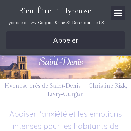
Bien-Être et Hypnose
Hypnose à Livry-Gargan, Seine St-Denis dans le 93
Appeler
Hypnose près de Saint‑Denis – Christine Rizk,
Livry‑Gargan
Apaiser l’anxiété et les émotions
intenses pour les habitants de