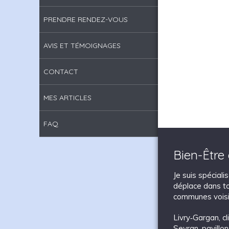
PRENDRE RENDEZ-VOUS
AVIS ET TÉMOIGNAGES
CONTACT
MES ARTICLES
FAQ
Bien-Être
Je suis spécial
déplace dans to
communes voisi
Livry‑Gargan
,
c
Sevran
,
pavillo