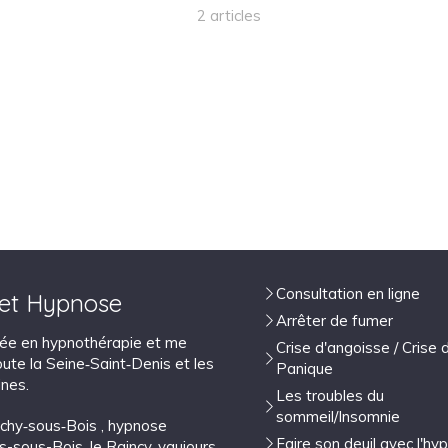
2 articles
Consultation en ligne
 et Hypnose
Arrêter de fumer
isée en hypnothérapie et me
Crise d'angoisse / Crise 
ute la Seine‑Saint‑Denis et les
Panique
nes.
Les troubles du
sommeil/Insomnie
lichy‑sous‑Bois
,
hypnose
Faire son deuil avec l'hy
ns-sous-Bois
,
le Raincy
,
vaujours
,