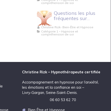
compréhension de soi
Questions les plus
fréquentes sur
l’hypnose.
Christine Rizk- Bien-Être et Hypnose
Catégorie 1 – Hypnose et
compréhension de soi
Christine Rizk – Hypnothérapeute certifiée
Accompagnement en hypnose pour l’anxiété,
de
les émotions et la confiance en soi –
Livry‑Gargan, Seine‑Saint‑Denis.
06 60 53 62 70
pnose
Bien Être et Hypnose