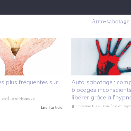
Auto-sabotage
es plus fréquentes sur
Auto‑sabotage : comp
blocages inconscients
libérer grâce à l’hypn
 Bien-Être et Hypnose
Christine Rizk- Bien-Être et Hy
Lire l'article