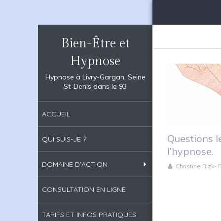
Bien-Être et
Hypnose
Hypnose à Livry-Gargan, Seine
St-Denis dans le 93
ACCUEIL
Questions l
QUI SUIS-JE ?
l’hypnose.
DOMAINE D'ACTION
Christine Rizk-
CONSULTATION EN LIGNE
TARIFS ET INFOS PRATIQUES