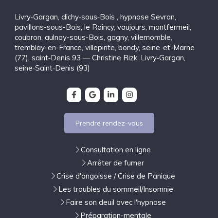
Livry‑Gargan
,
clichy‑sous‑Bois
,
hypnose Sevran
,
pavillons-sous-Bois
,
le Raincy
,
vaujours
,
montfermeil
,
coubron
,
aulnay-sous-Bois
,
gagny
,
villemomble
,
tremblay-en-France
,
villepinte
,
bondy
,
seine-et-Marne
(77)
,
saint‑Denis 93 — Christine Rizk, Livry‑Gargan
,
seine‑Saint‑Denis (93)
Prendre rendez-vous
Consultation en ligne
Arrêter de fumer
Crise d'angoisse / Crise de Panique
Les troubles du sommeil/Insomnie
Faire son deuil avec l'hypnose
Préparation-mentale