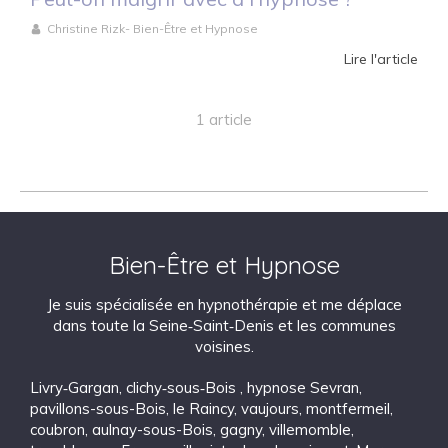
Christine Rizk- Bien-Être et Hypnose
Lire l'article
1 article
Bien-Être et Hypnose
Je suis spécialisée en hypnothérapie et me déplace
dans toute la Seine‑Saint‑Denis et les communes
voisines.
Livry‑Gargan
,
clichy‑sous‑Bois
,
hypnose Sevran
,
pavillons-sous-Bois
,
le Raincy
,
vaujours
,
montfermeil
,
coubron
,
aulnay-sous-Bois
,
gagny
,
villemomble
,