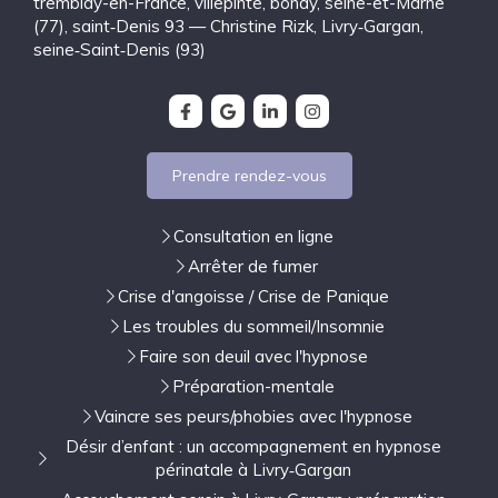
tremblay-en-France
,
villepinte
,
bondy
,
seine-et-Marne
(77)
,
saint‑Denis 93 — Christine Rizk, Livry‑Gargan
,
seine‑Saint‑Denis (93)
Prendre rendez-vous
Consultation en ligne
Arrêter de fumer
Crise d'angoisse / Crise de Panique
Les troubles du sommeil/Insomnie
Faire son deuil avec l'hypnose
Préparation-mentale
Vaincre ses peurs/phobies avec l'hypnose
Désir d’enfant : un accompagnement en hypnose
périnatale à Livry‑Gargan