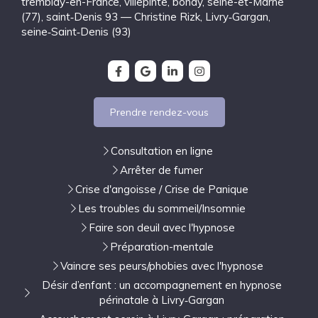
tremblay-en-France
,
villepinte
,
bondy
,
seine-et-Marne
(77)
,
saint‑Denis 93 — Christine Rizk, Livry‑Gargan
,
seine‑Saint‑Denis (93)
Prendre rendez-vous
Consultation en ligne
Arrêter de fumer
Crise d'angoisse / Crise de Panique
Les troubles du sommeil/Insomnie
Faire son deuil avec l'hypnose
Préparation-mentale
Vaincre ses peurs/phobies avec l'hypnose
Désir d’enfant : un accompagnement en hypnose
périnatale à Livry‑Gargan