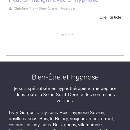
Christine Rizk- Bien-Être et Hypnose
Lire l'article
1 article
Bien-Être et Hypnose
Je suis spécialisée en hypnothérapie et me déplace
dans toute la Seine‑Saint‑Denis et les communes
voisines.
Livry‑Gargan
,
clichy‑sous‑Bois
,
hypnose Sevran
,
pavillons-sous-Bois
,
le Raincy
,
vaujours
,
montfermeil
,
coubron
,
aulnay-sous-Bois
,
gagny
,
villemomble
,