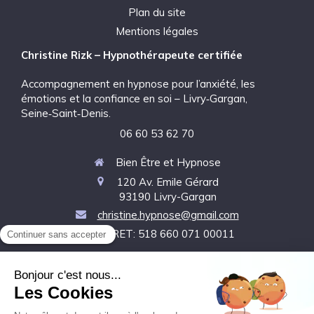
Plan du site
Mentions légales
Christine Rizk – Hypnothérapeute certifiée
Accompagnement en hypnose pour l’anxiété, les
émotions et la confiance en soi – Livry‑Gargan,
Seine‑Saint‑Denis.
06 60 53 62 70
Bien Être et Hypnose
120 Av. Emile Gérard
93190
Livry-Gargan
christine.hypnose@gmail.com
SIRET: 518 660 071 00011
Le
Mardi
de
10h
à
12h
et de
14h
à
19h
Le
Mercredi
de
9h30
à
12h
et de
14h
à
16h
Le
Jeudi
de
9h
à
16h30