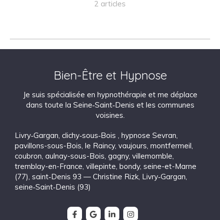
2 articles
Bien-Être et Hypnose
Je suis spécialisée en hypnothérapie et me déplace
dans toute la Seine‑Saint‑Denis et les communes
voisines.
Livry‑Gargan
,
clichy‑sous‑Bois
,
hypnose Sevran
,
pavillons-sous-Bois
,
le Raincy
,
vaujours
,
montfermeil
,
coubron
,
aulnay-sous-Bois
,
gagny
,
villemomble
,
tremblay-en-France
,
villepinte
,
bondy
,
seine-et-Marne
(77)
,
saint‑Denis 93 — Christine Rizk, Livry‑Gargan
,
seine‑Saint‑Denis (93)