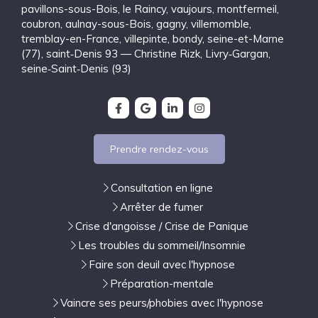
pavillons-sous-Bois
,
le Raincy
,
vaujours
,
montfermeil
,
coubron
,
aulnay-sous-Bois
,
gagny
,
villemomble
,
tremblay-en-France
,
villepinte
,
bondy
,
seine-et-Marne
(77)
,
saint‑Denis 93 — Christine Rizk, Livry‑Gargan
,
seine‑Saint‑Denis (93)
Prendre rendez-vous
Consultation en ligne
Arrêter de fumer
Crise d'angoisse / Crise de Panique
Les troubles du sommeil/Insomnie
Faire son deuil avec l'hypnose
Préparation-mentale
Vaincre ses peurs/phobies avec l'hypnose