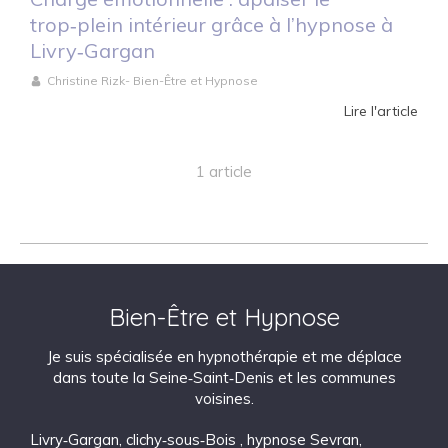
trop‑plein intérieur grâce à l’hypnose à
Livry‑Gargan
Christine Rizk- Bien-Être et Hypnose
Lire l'article
1 article
Bien-Être et Hypnose
Je suis spécialisée en hypnothérapie et me déplace
dans toute la Seine‑Saint‑Denis et les communes
voisines.
Livry‑Gargan
,
clichy‑sous‑Bois
,
hypnose Sevran
,