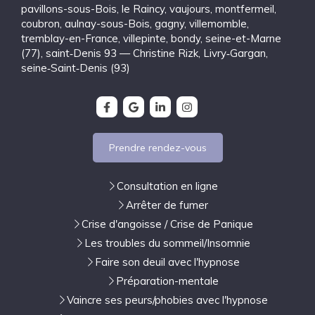
pavillons-sous-Bois
,
le Raincy
,
vaujours
,
montfermeil
,
coubron
,
aulnay-sous-Bois
,
gagny
,
villemomble
,
tremblay-en-France
,
villepinte
,
bondy
,
seine-et-Marne
(77)
,
saint‑Denis 93 — Christine Rizk, Livry‑Gargan
,
seine‑Saint‑Denis (93)
Prendre rendez-vous
Consultation en ligne
Arrêter de fumer
Crise d'angoisse / Crise de Panique
Les troubles du sommeil/Insomnie
Faire son deuil avec l'hypnose
Préparation-mentale
Vaincre ses peurs/phobies avec l'hypnose