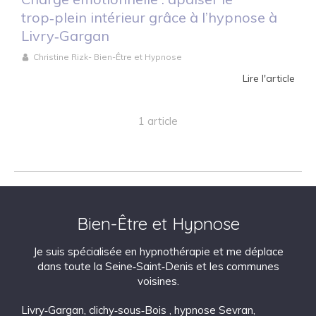
trop‑plein intérieur grâce à l’hypnose à
Livry‑Gargan
Christine Rizk- Bien-Être et Hypnose
Lire l'article
1 article
Bien-Être et Hypnose
Je suis spécialisée en hypnothérapie et me déplace
dans toute la Seine‑Saint‑Denis et les communes
voisines.
Livry‑Gargan
,
clichy‑sous‑Bois
,
hypnose Sevran
,