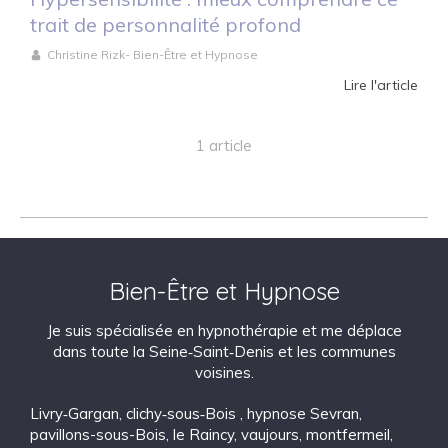
trait de personnalité profond
Christine Rizk- Bien-Être et Hypnose
Lire l'article
1 article
Bien-Être et Hypnose
Je suis spécialisée en hypnothérapie et me déplace
dans toute la Seine‑Saint‑Denis et les communes
voisines.
Livry‑Gargan
,
clichy‑sous‑Bois
,
hypnose Sevran
,
pavillons-sous-Bois
,
le Raincy
,
vaujours
,
montfermeil
,