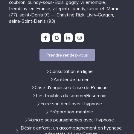
coubron
,
aulnay-sous-Bois
,
gagny
,
villemomble
,
tremblay-en-France
,
villepinte
,
bondy
,
seine-et-Marne
(77)
,
saint‑Denis 93 — Christine Rizk, Livry‑Gargan
,
seine‑Saint‑Denis (93)
Prendre rendez-vous
Consultation en ligne
Arrêter de fumer
Crise d'angoisse / Crise de Panique
Les troubles du sommeil/Insomnie
Faire son deuil avec l'hypnose
Préparation-mentale
Vaincre ses peurs/phobies avec l'hypnose
Désir d’enfant : un accompagnement en hypnose