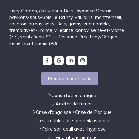
Livry‑Gargan
,
clichy‑sous‑Bois
,
hypnose Sevran
,
pavillons-sous-Bois
,
le Raincy
,
vaujours
,
montfermeil
,
coubron
,
aulnay-sous-Bois
,
gagny
,
villemomble
,
tremblay-en-France
,
villepinte
,
bondy
,
seine-et-Marne
(77)
,
saint‑Denis 93 — Christine Rizk, Livry‑Gargan
,
seine‑Saint‑Denis (93)
Prendre rendez-vous
Consultation en ligne
Arrêter de fumer
Crise d'angoisse / Crise de Panique
Les troubles du sommeil/Insomnie
Faire son deuil avec l'hypnose
Préparation-mentale