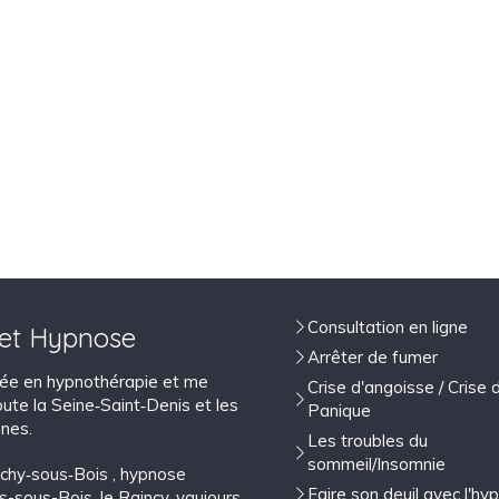
Consultation en ligne
 et Hypnose
Arrêter de fumer
isée en hypnothérapie et me
Crise d'angoisse / Crise 
ute la Seine‑Saint‑Denis et les
Panique
nes.
Les troubles du
sommeil/Insomnie
lichy‑sous‑Bois
,
hypnose
Faire son deuil avec l'hy
ns-sous-Bois
,
le Raincy
,
vaujours
,