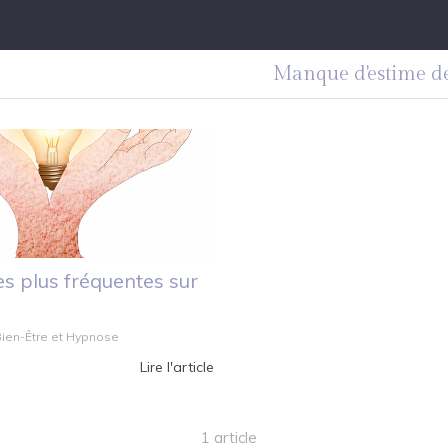
Manque d'estime de
es plus fréquentes sur
 Bien-Être et Hypnose
Lire l'article
1 article