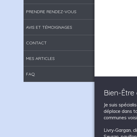
PRENDRE RENDEZ-VOUS
AVIS ET TÉMOIGNAGES
CONTACT
MES ARTICLES
FAQ
Bien-Être
Je suis spécial
déplace dans to
communes voisi
Livry‑Gargan
,
c
Sevran
,
pavillo