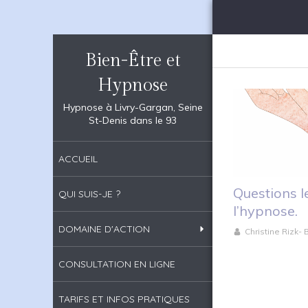
Bien-Être et
Hypnose
Hypnose à Livry-Gargan, Seine
St-Denis dans le 93
ACCUEIL
Questions l
QUI SUIS-JE ?
l’hypnose.
DOMAINE D'ACTION
Christine Rizk-
CONSULTATION EN LIGNE
TARIFS ET INFOS PRATIQUES