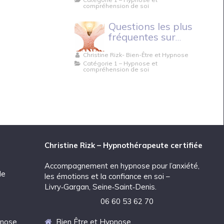
compréhension de soi
Questions les plus
fréquentes sur
l’hypnose.
Christine Rizk- Bien-Être et Hypnose
Catégorie 1 – Hypnose et
compréhension de soi
Christine Rizk – Hypnothérapeute certifiée
Accompagnement en hypnose pour l’anxiété,
de
les émotions et la confiance en soi –
Livry‑Gargan, Seine‑Saint‑Denis.
06 60 53 62 70
pnose
Bien Être et Hypnose