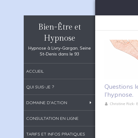
Bien-Être et
Hypnose
Hypnose à Livry-Gargan, Seine
St-Denis dans le 93
ACCUEIL
Questions l
QUI SUIS-JE ?
l’hypnose.
DOMAINE D'ACTION
Christine Rizk-
CONSULTATION EN LIGNE
TARIFS ET INFOS PRATIQUES