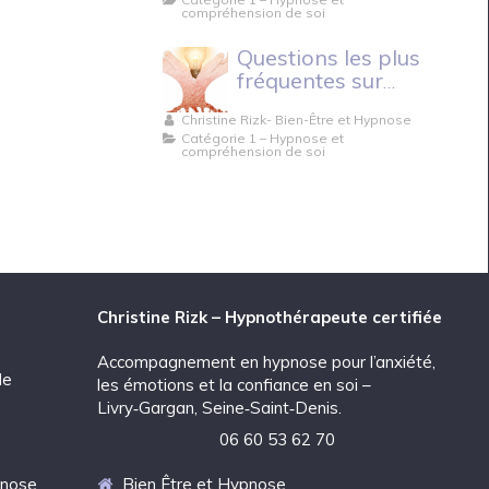
compréhension de soi
Questions les plus
fréquentes sur
l’hypnose.
Christine Rizk- Bien-Être et Hypnose
Catégorie 1 – Hypnose et
compréhension de soi
Christine Rizk – Hypnothérapeute certifiée
Accompagnement en hypnose pour l’anxiété,
de
les émotions et la confiance en soi –
Livry‑Gargan, Seine‑Saint‑Denis.
06 60 53 62 70
pnose
Bien Être et Hypnose