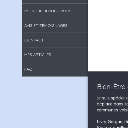
PRENDRE RENDEZ-VOUS
AVIS ET TÉMOIGNAGES
CONTACT
MES ARTICLES
FAQ
Bien-Être
Je suis spécial
déplace dans to
communes voisi
Livry‑Gargan
,
c
Sevran
,
pavillo