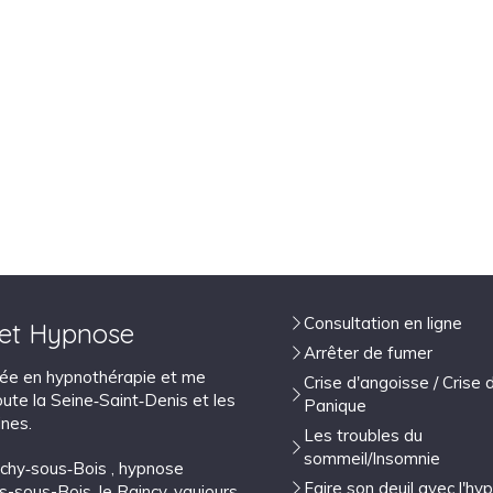
Consultation en ligne
 et Hypnose
Arrêter de fumer
isée en hypnothérapie et me
Crise d'angoisse / Crise 
ute la Seine‑Saint‑Denis et les
Panique
nes.
Les troubles du
sommeil/Insomnie
lichy‑sous‑Bois
,
hypnose
Faire son deuil avec l'hy
ns-sous-Bois
,
le Raincy
,
vaujours
,