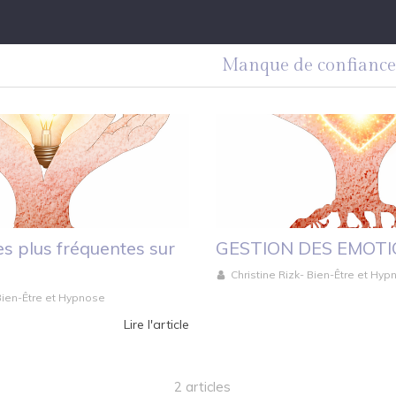
Manque de confiance 
es plus fréquentes sur
GESTION DES EMOT
Christine Rizk- Bien-Être et Hy
 Bien-Être et Hypnose
Lire l'article
2 articles