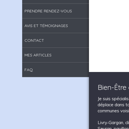
PRENDRE RENDEZ-VOUS
AVIS ET TÉMOIGNAGES
CONTACT
MES ARTICLES
FAQ
Bien-Être
Je suis spécial
déplace dans to
communes voisi
Livry‑Gargan
,
c
Sevran
,
pavillo