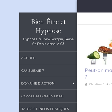
Bien-Être et
Hypnose
Hypnose à Livry-Gargan, Seine
St-Denis dans le 93
ACCUEIL
Peut-on mai
QUI SUIS-JE ?
?
DOMAINE D'ACTION
Christine Rizk-
CONSULTATION EN LIGNE
TARIFS ET INFOS PRATIQUES