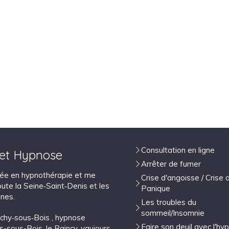
Consultation en ligne
 et Hypnose
Arrêter de fumer
isée en hypnothérapie et me
Crise d'angoisse / Crise 
ute la Seine‑Saint‑Denis et les
Panique
nes.
Les troubles du
sommeil/Insomnie
lichy‑sous‑Bois
,
hypnose
Faire son deuil avec l'hy
ns-sous-Bois
,
le Raincy
,
vaujours
,