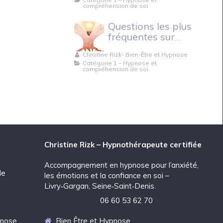
compréhension de soi
Questions les plus
fréquentes sur
l’hypnose.
Christine Rizk- Bien-Être et Hypnose
Catégorie 1 – Hypnose et
compréhension de soi
Christine Rizk – Hypnothérapeute certifiée
Accompagnement en hypnose pour l’anxiété,
de
les émotions et la confiance en soi –
Livry‑Gargan, Seine‑Saint‑Denis.
06 60 53 62 70
pnose
Bien Être et Hypnose