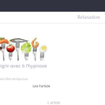
Relaxation
grir avec à l'hypnose
 Bien-Être et Hypnose
Lire l'article
1 article