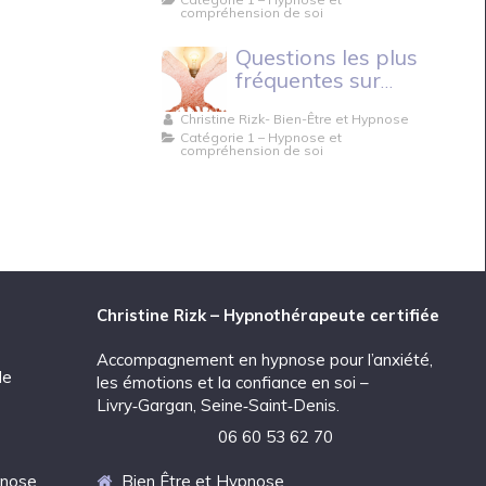
compréhension de soi
Questions les plus
fréquentes sur
l’hypnose.
Christine Rizk- Bien-Être et Hypnose
Catégorie 1 – Hypnose et
compréhension de soi
Christine Rizk – Hypnothérapeute certifiée
Accompagnement en hypnose pour l’anxiété,
de
les émotions et la confiance en soi –
Livry‑Gargan, Seine‑Saint‑Denis.
06 60 53 62 70
pnose
Bien Être et Hypnose