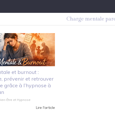
Charge mentale pare
ale et burnout :
 prévenir et retrouver
re grâce à l’hypnose à
an
 Bien-Être et Hypnose
Lire l'article