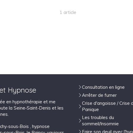
1 article
Consultation en ligne
 et Hypnose
Arrêter de fumer
isée en hypnothérapie et me
Crise d'angoisse / Crise 
ute la Seine‑Saint‑Denis et les
Panique
nes.
Les troubles du
sommeil/Insomnie
lichy‑sous‑Bois
,
hypnose
Faire son deuil avec l'hy
ns-sous-Bois
,
le Raincy
,
vaujours
,