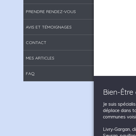
PRENDRE RENDEZ-VOUS
AVIS ET TÉMOIGNAGES
CONTACT
MES ARTICLES
FAQ
Bien-Être
Je suis spécial
déplace dans to
communes voisi
Livry‑Gargan
,
c
Sevran
,
pavillo