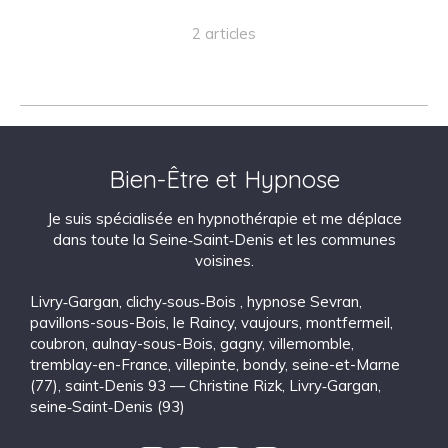
2 articles
Bien-Être et Hypnose
Je suis spécialisée en hypnothérapie et me déplace
dans toute la Seine‑Saint‑Denis et les communes
voisines.
Livry‑Gargan
,
clichy‑sous‑Bois
,
hypnose Sevran
,
pavillons-sous-Bois
,
le Raincy
,
vaujours
,
montfermeil
,
coubron
,
aulnay-sous-Bois
,
gagny
,
villemomble
,
tremblay-en-France
,
villepinte
,
bondy
,
seine-et-Marne
(77)
,
saint‑Denis 93 — Christine Rizk, Livry‑Gargan
,
seine‑Saint‑Denis (93)