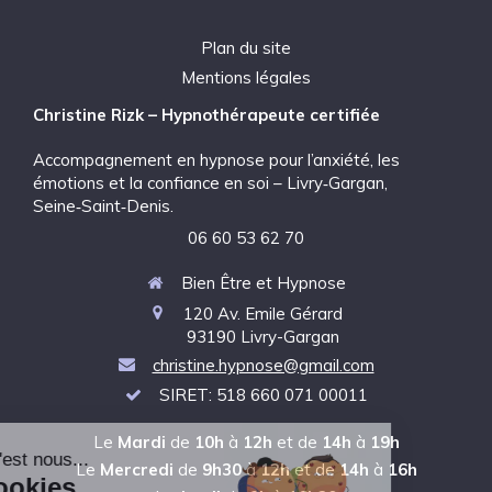
Plan du site
Mentions légales
Christine Rizk – Hypnothérapeute certifiée
Accompagnement en hypnose pour l’anxiété, les
émotions et la confiance en soi – Livry‑Gargan,
Seine‑Saint‑Denis.
06 60 53 62 70
Bien Être et Hypnose
120 Av. Emile Gérard
93190
Livry-Gargan
christine.hypnose@gmail.com
SIRET: 518 660 071 00011
Le
Mardi
de
10h
à
12h
et de
14h
à
19h
Le
Mercredi
de
9h30
à
12h
et de
14h
à
16h